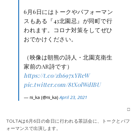
6月6日にはトークやパフォーマン
スもある『43北園忌』が同町で行
われます。コロナ対策をしてぜひ
おでかけください。
（映像は朝熊の詩人・北園克衛生
家前のAR詩です）
https://t.co/zh697xYReW
pic.twitter.com/8tX0lWdIBU
— ni_ka (@ni_ka)
April 23, 2021
□
TOLTAは6月6日の命日に行われる茶話会に、トークとパフ
ォーマンスで出演します。