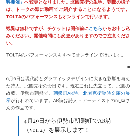
料開催」
へ変更となりました。北園克衛の生地、朝熊の様子
は、トークの際に動画でご紹介することになるようです。
TOLTAのパフォーマンスもオンラインで行います。
観覧は無料ですが、チケットは開催前に
こちら
からお申し込
みください。開催時間にも変更がありますのでご注意くださ
い。
TOLTAのパフォーマンスもすべてオンラインで行います。
■
6月6日は現代詩とグラフィックデザインに大きな影響を与え
た詩人、北園克衛の命日です。現在これに先立って、北園の
故郷、伊勢市朝熊で、
朝熊町AR詩、北園克衛臨時文庫の展
示
が行われています。AR詩は詩人・アーティストのni_kaさ
んの作品です。
4月29日から伊勢市朝熊町でAR詩
（ver.2）を展示します！