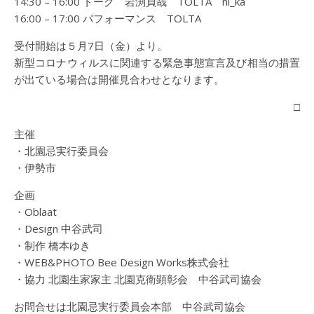
14:30 – 16:00 トーク 岩渕貞哉 TOLTA ni_ka
16:00 – 17:00 パフォーマンス TOLTA
受付開始は５月7日（金）より。
新型コロナウィルスに関連する緊急事態宣言及び相当の措置
が出ている場合は開催見合わせとなります。
□
主催
・北園忌実行委員会
・伊勢市
企画
・Oblaat
・Design 中谷武司
・制作 橋本ゆき
・WEB&PHOTO Bee Design Works株式会社
・協力 北園生家家主 北園克衛顕彰会 中谷武司協会
お問合せは北園忌実行委員会本部 中谷武司協会