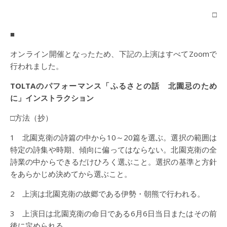
□
■
オンライン開催となったため、下記の上演はすべてZoomで
行われました。
TOLTAのパフォーマンス「ふるさとの話 北園忌のため
に」インストラクション
□方法（抄）
1 北園克衛の詩篇の中から10～20篇を選ぶ。選択の範囲は
特定の詩集や時期、傾向に偏ってはならない。北園克衛の全
詩業の中からできるだけひろく選ぶこと。選択の基準と方針
をあらかじめ決めてから選ぶこと。
2 上演は北園克衛の故郷である伊勢・朝熊で行われる。
3 上演日は北園克衛の命日である6月6日当日またはその前
後に定められる。