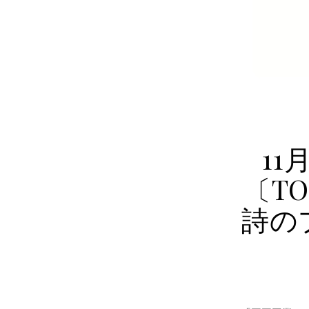
1
〔T
詩の