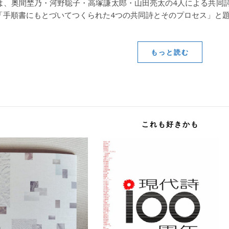
は、奥間埜乃・河野聡子・高塚謙太郎・山田亮太の4人による共同詩の
「手順書にもとづいてつくられた4つの共同詩とそのプロセス」と
もっと読む
これも好きかも