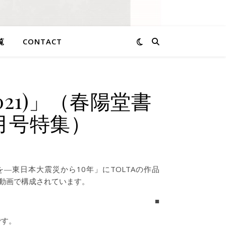
覧
CONTACT
3(2021)」（春陽堂書
3月号特集）
―東日本大震災から10年」にTOLTAの作品
動画で構成されています。
■
です。