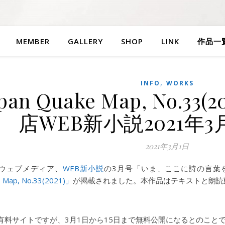
MEMBER
GALLERY
SHOP
LINK
作品一
,
INFO
WORKS
pan Quake Map, No.3
店WEB新小説2021年
2021年3月1日
ウェブメディア、
WEB新小説
の3月号「いま、ここに詩の言葉を
 Map, No.33(2021)」
が掲載されました。本作品はテキストと朗読
有料サイトですが、3月1日から15日まで無料公開になるとのこと