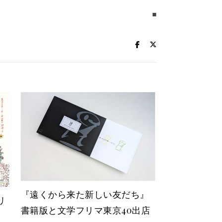
■
『遠くから来た新しい友だち』
リ
書籍版と文学フリマ東京40出店
」